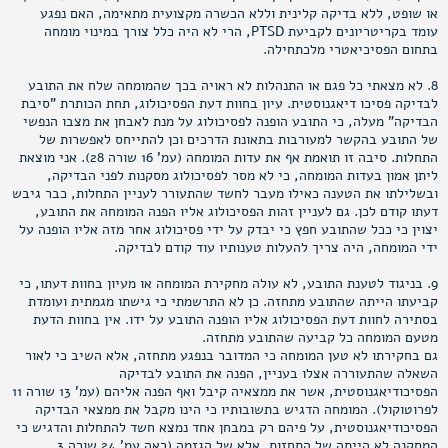
או שופט, ללא בדיקה קלינית וללא הכשרה מקצועית מתאימה, האם נפגע
עומד בקריטריונים לקביעת PTSD, הרי לא היה כלל צורך במינוי מומחה
בתחום הפסיכיאטרי מלכתחילה.
8. לא מצאתי כל פגם או התנהלות לא ראויה בכך שהמומחה שלח את התובע
לבדיקה פסיכו דיאגנוסטית. עיון בחוות דעת הפסיכולוג, תחת הכותרת "סיבת
הבדיקה" מעלה, כי התובע הופנה לפסיכולוג על מנת לאבחן את מצבו הנפשי
של התובע בהקשר למעורבות בתאונת הדרכים וכן להתייחס לאפשרות של
התחלות. סיבה זו תואמת אף את עדות המומחה (עמ' 16 שורה 28). אני מוצאת
ליתן אמון בעדות המומחה, כי לא מסר לפסיכולוג מסקנות לפני הבדיקה,
ובשלילתו את הטענה כאילו מעבר לחשד שהתעורר לעניין התחלות, כבר גיבש
דעתו קודם לכן. גם לעניין זהות הפסיכולוג אליו הפנה המומחה את התובע,
יצוין כי ככל שהתובע חפץ כי יבדק על ידי פסיכולוג אחר מזה אליו הופנה על
ידי המומחה, היה צריך להעלות טענותיו עוד קודם לבדיקה.
9. בניגוד לטענת התובע, לא עולה מחקירת המומחה או מעיון בחוות דעתו, כי
קביעתו הייתה שהתובע מתחזה. כן לא התרשמתי כי גישתו מגמתית ועומדת
בסתירה לחוות דעת הפסיכולוג אליו הופנה התובע על ידו. אין בחוות הדעת
מטעם המומחה כל קביעה שהתובע מתחזה.
גם בחקירתו לא טען המומחה כי המדובר בנפגע מתחזה, אלא השיב כי לאור
השאלה שהתעוררה אצלו בעניין, הפנה את התובע לבדיקה
הפסיכודיאגנוסטית, אשר את ממצאיה קיבל ואף הפנה אליהם (עמ' 13 שורה 11
לפרוטוקול). המומחה הדגיש בתשובותיו כי הינו מקבל את ממצאי הבדיקה
הפסיכודיאגנוסטית, על פיהם רק במבחן אחד נמצא חשד להתחלות והדגיש כי
המסקנה לא הייתה של התחזות, אלא של הגזמה (ראה עמ' 24 שורה 3