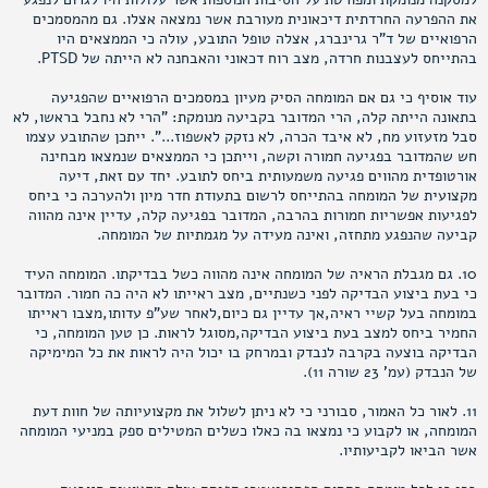
את ההפרעה החרדתית דיכאונית מעורבת אשר נמצאה אצלו. גם מהמסמכים
הרפואיים של ד"ר גרינברג, אצלה טופל התובע, עולה כי הממצאים היו
בהתייחס לעצבנות חרדה, מצב רוח דכאוני והאבחנה לא הייתה של PTSD.
עוד אוסיף כי גם אם המומחה הסיק מעיון במסמכים הרפואיים שהפגיעה
בתאונה הייתה קלה, הרי המדובר בקביעה מנומקת: "הרי לא נחבל בראשו, לא
סבל מזעזוע מח, לא איבד הכרה, לא נזקק לאשפוז...". ייתכן שהתובע עצמו
חש שהמדובר בפגיעה חמורה וקשה, וייתכן כי הממצאים שנמצאו מבחינה
אורטופדית מהווים פגיעה משמעותית ביחס לתובע. יחד עם זאת, דיעה
מקצועית של המומחה בהתייחס לרשום בתעודת חדר מיון ולהערכה כי ביחס
לפגיעות אפשריות חמורות בהרבה, המדובר בפגיעה קלה, עדיין אינה מהווה
קביעה שהנפגע מתחזה, ואינה מעידה על מגמתיות של המומחה.
10. גם מגבלת הראיה של המומחה אינה מהווה כשל בבדיקתו. המומחה העיד
כי בעת ביצוע הבדיקה לפני כשנתיים, מצב ראייתו לא היה כה חמור. המדובר
במומחה בעל קשיי ראיה,אך עדיין גם כיום,לאחר שע"פ עדותו,מצבו ראייתו
החמיר ביחס למצב בעת ביצוע הבדיקה,מסוגל לראות. כן טען המומחה, כי
הבדיקה בוצעה בקרבה לנבדק ובמרחק בו יכול היה לראות את כל המימיקה
של הנבדק (עמ' 23 שורה 11).
11. לאור כל האמור, סבורני כי לא ניתן לשלול את מקצועיותה של חוות דעת
המומחה, או לקבוע כי נמצאו בה כאלו כשלים המטילים ספק במניעי המומחה
אשר הביאו לקביעותיו.