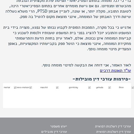
ברי כי לכל מומחה בתחום הפסיכיאטרי תפיסת עולת מקצועית הנובעת
מהכשרתו ומנסיונו. גם אם גישת מומחים אחרים בתחום הפסיכיאטרי הינה,
לטענת התובע, מקלה יותר, או שונה, לעניין אבחון PTSD, הרי משלא נשללה
שיטת ודרך האבחון של המומחה, אינני מוצאת מקום להטיל בה ספק.
אדגיש כי בכל מקרה, הסמכות הסופית לקבוע נכותו של נפגע, מצויה בידי בית
המשפט והתובע יוכל להציג בפני בית המשפט טענותיו ולנסות לשכנע כי
קביעות המומחה אינן נכונות. אולם, לאחר עיון בחוות הדעת והתרשמותי
מחקירת המומחה, אינני מוצאת כי הוטל ספק בקביעותיו המקצועיות, באופן
המצדיק מינוי מומחה נוסף.
לאור האמור, אני דוחה את הבקשה למינוי מומחה נוסף.
עו"ד תאונות דרכים
-פירמות עורכי דין מובילות-
עורכי דין רשלנות רפואית
יעוץ משפטי
עורך דין רשלנות רפואית
עורכי דין מובילים