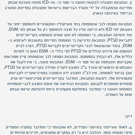
3. הנתבעת התנגדה לבקשה וטענה כי ספר ה- ICD-10 מהווה מערכת אבחון
מחייבת שהתקבלה על ידי משרד הבריאות בישראל ומקובלת במדינות המערב
ובייחוד באירופה ובארץ.
הנתבעת הפנתה לכך שהמומחה בחר משיקוליו המקצועיים להסתמך יותר על
האבחון לפי ICD ולא הייתה עליו כל חובה להסתמך רק על אבחון לפי DSM.
עוד הוסיפה הנתבעת, כי המומחה לא טען שאינו משתמש בקריטריונים
לקביעת PTSD. הנתבעת הדגישה כי המומחה התייחס בתשובתו לשימוש ב-
DSM, בעוד שכשנשאל לגבי הקריטריונים לקביעת PTSD, הציג לבית
המשפט את פירוט הכללים של PTSD לפי כללי ה- DSM וטען כי למרות
כללים אלו, לא הבחין בתסמונת. הנתבעת הפנתה לכך שהמומחה ציין מפורשות
שקביעתו התבססה גם על ספר ה- DSM. הנתבעת טענה, כי אין לקבל את
האבחונים הרפואיים שערך ב"כ התובע לעניין עמידה בקריטריונים של PTSD,
שכן בניגוד למומחה, אין לב"כ התובע ידע והסמכה בפסיכיאטריה לקביעות
מקצועיות אלו. לטענת הנתבעת, המדובר בקריטריונים פסיכיאטריים שרק
מומחים מוסמכים לקבעם. הנתבעת הכחישה את טענת התובע לגבי מגמתיות
המומחה וטענה כי המדובר במחלוקת מקצועית ביחס להעדפת שיטת אבחון
אחת על האחרת.
דיון:
4. לאחר שעיינתי בטיעוני הצדדים, לא שוכנעתי כי המדובר במקרה המצדיק
מינוי מומחה נוסף. ההלכה היא כי רק במקרים מתאימים, חריגים ומיוחדים