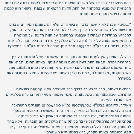
בהם מתעוררים בליבו של השופט ספקות ביחס ליכולתו לאמוד נכונה את נכותו
הרפואית של נפגע בהסתמך על חוות הדעת הרפואית שבפניו, רשאי הוא למנות
מומחה רפואי נוסף באותו תחום:
"...מינוי שכזה לא ייעשה כדבר שבשיגרה, אלא רק באותם המקרים שבהם
תחושתו של השופט היושב לדין היא כי לא יהא בידו, או לא יהיה זה ראוי,
להכריע במחלוקת שבהליך שבפניו בהסתמך על חוות הדעת של המומחה
הרפואי אשר מונה על ידו" (ראה רע"א 337/02 מזרחי נ. כלל חברה לביטוח
בע"מ, צוטט גם ברע"א 4195/02 סהר ציון חברה לביטוח בע"מ נ. ליפשיץ).
ברגיל, כאמור, אין למנות מומחה נוסף ובית המשפט יפעיל סמכותו בעניין
בזהירות יתרה. הבאת חוות דעת מטעם מומחה נוסף, באותו תחום, תביא את
בית המשפט למצב בו יצטרך להכריע בין שתי חוות דעת סותרות (מצב אותו
באו התקנות, מלכתחילה, למנוע) ולכן כאמור יש לעשות שימוש בסמכות זאת
במשורה.
בהתאם לאמור, כבר נקבע כי בדרך כלל העובדה שיש קביעות רפואיות
סותרות, אינה מצדיקה, כשלעצמה ,מינוי מומחה נוסף (ראה ברע"א 4195/02
אשר אוזכר לעיל).
מאידך, לדוגמא בבש"א 150793/04 (ת"א 21964/00) הפניקס הישראלי
חברה לביטוח בע"מ ואח' נ. ספיר , התיר בית המשפט מינוי מומחה נוסף
בתחום הפסיכיאטרי, עת התברר כי המומחה הראשון לא ביצע בדיקה
פסיכיאטרית פורמאלית ולא יצר כל תקשורת מילולית עם הנפגעת, אלא בחר
להסתמך על דברי בעל הנפגעת וממצאי הרופאים המטפלים. בנוסף לכך, אף
קבע המומחה באותו מקרה, כי אבחנתו היא משוערת.