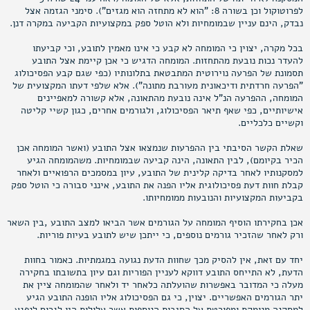
לפרוטוקול וכן בשורה 8: "הוא לא מתחזה הוא מגזים"). סימני הגזמה אצל
נבדק, הינם עניין שבמומחיות ולא הוטל ספק במקצועיות הקביעה במקרה דנן.
בכל מקרה, יצוין כי המומחה לא קבע כי אינו מאמין לתובע, וכי קביעתו
להעדר נכות נובעת מהתחזות. המומחה הדגיש כי אכן קיימת אצל התובע
תסמונת של הפרעה נוירוטית המתבטאת בתלונותיו (כפי שגם קבע הפסיכולוג
"הפרעה חרדתית ודיכאונית מעורבת מתונה"). אלא שלפי דעתו המקצועית של
המומחה, ההפרעה הנ"ל אינה נובעת מהתאונה, אלא קשורה למאפיינים
אישיותיים, כפי שאף תיאר הפסיכולוג, ולגורמים אחרים, כגון קשיי קליטה
וקשיים כלכליים.
שאלת הקשר הסיבתי בין ההפרעות שנמצאו אצל התובע (ואשר המומחה אכן
הכיר בקיומם), לבין התאונה, הינה קביעה שבמומחיות. משהמומחה הגיע
למסקנותיו לאחר בדיקה קלינית של התובע, עיון במסמכים הרפואיים ולאחר
קבלת חוות דעת פסיכולוגית אליו הפנה את התובע, אינני סבורה כי הוטל ספק
בקביעות המקצועיות והנובעות ממומחיותו.
אכן בחקירתו הוסיף המומחה על הגורמים אשר הביאו למצב התובע ,בין השאר
ורק לאחר שהזכיר גורמים נוספים, כי ייתכן שיש לתובע בעיות פוריות.
יחד עם זאת, אין להסיק מכך שחוות הדעת נגועה במגמתיות. כאמור בחוות
הדעת, לא התייחס התובע דווקא לעניין הפוריות וגם עיון בתשובתו בחקירה
מעלה כי המדובר באפשרות שהועלתה כלאחר יד ולאחר שהמומחה ציין את
יתר הגורמים האפשריים. יצוין, כי גם הפסיכולוג אליו הופנה התובע הגיע
למסקנה מנומקת ומפורטת על הסיבות הנוספות אשר עלולות היו לגרום לנפגע