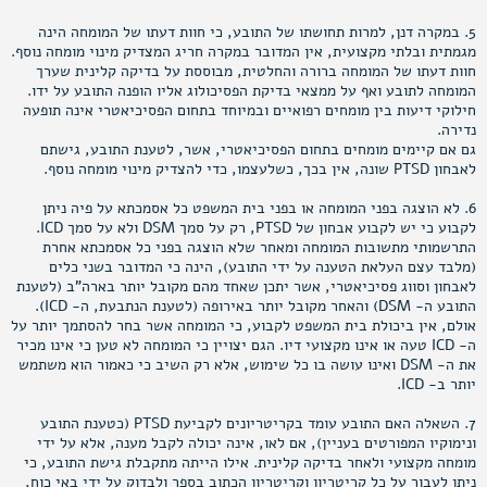
5. במקרה דנן, למרות תחושתו של התובע, כי חוות דעתו של המומחה הינה
מגמתית ובלתי מקצועית, אין המדובר במקרה חריג המצדיק מינוי מומחה נוסף.
חוות דעתו של המומחה ברורה והחלטית, מבוססת על בדיקה קלינית שערך
המומחה לתובע ואף על ממצאי בדיקת הפסיכולוג אליו הופנה התובע על ידו.
חילוקי דיעות בין מומחים רפואיים ובמיוחד בתחום הפסיכיאטרי אינה תופעה
נדירה.
גם אם קיימים מומחים בתחום הפסיכיאטרי, אשר, לטענת התובע, גישתם
לאבחון PTSD שונה, אין בכך, כשלעצמו, כדי להצדיק מינוי מומחה נוסף.
6. לא הוצגה בפני המומחה או בפני בית המשפט כל אסמכתא על פיה ניתן
לקבוע כי יש לקבוע אבחון של PTSD, רק על סמך DSM ולא על סמך ICD.
התרשמותי מתשובות המומחה ומאחר שלא הוצגה בפני כל אסמכתא אחרת
(מלבד עצם העלאת הטענה על ידי התובע), הינה כי המדובר בשני כלים
לאבחון וסווג פסיכיאטרי, אשר יתכן שאחד מהם מקובל יותר בארה"ב (לטענת
התובע ה- DSM) והאחר מקובל יותר באירופה (לטענת הנתבעת, ה- ICD).
אולם, אין ביכולת בית המשפט לקבוע, כי המומחה אשר בחר להסתמך יותר על
ה- ICD טעה או אינו מקצועי דיו. הגם יצויין כי המומחה לא טען כי אינו מכיר
את ה- DSM ואינו עושה בו כל שימוש, אלא רק השיב כי כאמור הוא משתמש
יותר ב- ICD.
7. השאלה האם התובע עומד בקריטריונים לקביעת PTSD (כטענת התובע
ונימוקיו המפורטים בעניין), אם לאו, אינה יכולה לקבל מענה, אלא על ידי
מומחה מקצועי ולאחר בדיקה קלינית. אילו הייתה מתקבלת גישת התובע, כי
ניתן לעבור על כל קריטריון וקריטריון הכתוב בספר ולבדוק על ידי באי כוח,