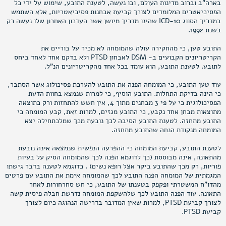
בארה"ב וברוב מדינות העולם, ובו נעשה, לטענת התובע, שימוש על ידי כל
הפסיכיאטרים המלומדים לצורך קביעת אבחנות פסיכיאטריות, אלא השתמש
במדריך הסווג ICD-10 שהינו מדריך מיושן אשר העדכון האחרון שלו נעשה רק
בשנת 1992.
התובע טען, כי מהחקירה עולה שהמומחה לא מכיר על בוריים את
הקריטריונים הקבועים ב- DSM לאבחון PTSD ולא בדקם אחד לאחד ביחס
לתובע. לטענת התובע, הוא עומד בכל אחד מהקריטריונים הנ"ל.
עוד טען התובע, כי המומחה הפנה את התובע להערכת פסיכולוג אשר הסתבר,
כי הינה בדיקת התחלות. התובע הוסיף, כי למרות שנמצא בחוות הדעת
הפסיכולוגית כי על פי 3 מבחנים מתוך 4, אין חשש להתחזות ורק כתוצאה
מתוצאות מבחן אחד נקבע, כי התובע מגזים, למרות זאת, קבע המומחה כי
התובע מתחזה. לטענת התובע הסיבה לכך נובעת מכך שמלכתחילה יצא
המומחה מנקודת הנחה שהתובע מתחזה.
לטענת התובע, קביעת המומחה כי ההפרעה הנפשית שנמצאה אינה נובעת
מהתאונה, אינה מבוססת (כך לדוגמא הפנה לכך שהמומחה הסיק על בעיות
פוריות, רק מכך שהתובע ביקר אצל רופא נשים) . כדוגמא לטענה בדבר גישתו
המגמתית של המומחה הפנה התובע לכך שהמומחה אימת את התובע עם פרטים
מהדו"ח המשטרתי ופקפק בטענתו של התובע, כי חש סחרחורות לאחר
התאונה. עוד הפנה התובע לכך שלהשקפת המומחה נדרשת חבלה פיסית קשה
לצורך קביעת PTSD, למרות שאין המדובר בדרישה הנהוגה כיום לצורך
קביעת PTSD.