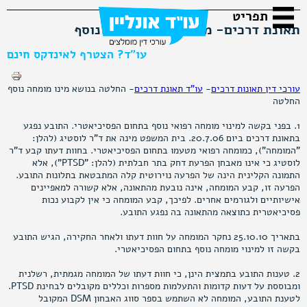
תאונת דרכים- מינוי מומחה רפואי נוסף
עו"ד? הצטרף לאינדקס חינם
הדפסה
עורכי דין תאונות דרכים
-
עו"ד תאונת דרכים
- החלטה בנושא מינו מומחה נוסף
החלטה
1. בפני בקשה למינוי מומחה רפואי נוסף בתחום הפסיכיאטרי. התובע נפגע
בתאונת דרכים ביום 20.7.06. בית המשפט מינה את ד"ר לוסטיג (להלן:
"המומחה"), כמומחה רפואי מטעמו בתחום הפסיכיאטרי. בחוות דעתו קבע ד"ר
לוסטיג כי אינו מאבחן הפרעת דחק בתר חבלתית (להלן: "PTSD"), אלא
התמונה הקלינית הינה של הפרעה נוירוטית קלה המתבטאת בתלונות התובע.
הפרעה זו, קבע המומחה, אינה נובעת מהתאונה, אלא קשורה למאפיינים
אישיותיים ולגורמים אחרים. לפיכך, קבע המומחה כי אין לקבוע נכות
פסיכיאטרית כתוצאה מהתאונה בה נפגע התובע.
בתאריך 25.10.10 נחקר המומחה על חוות דעתו ולאחר החקירה, הגיש התובע
בקשה זו למינוי מומחה נוסף בתחום הפסיכיאטרי.
2. טענות התובע בתמצית הינן, כי חוות דעתו של המומחה מגמתית, רשלנית
ומבוססת על דעות קדומות והתעלמות מספרות וכללים מקובלים לבחינת PTSD.
לטענת התובע, המומחה לא השתמש בספר סווג האבחון DSM המקובל