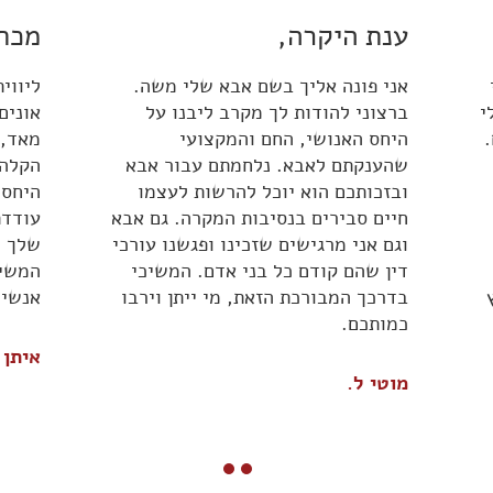
ענת היקרה,
מכתב
אני פונה אליך בשם אבא שלי משה.
ליווי
י
ברצוני להודות לך מקרב ליבנו על
אונים
היחס האנושי, החם והמקצועי
מאד, 
שהענקתם לאבא. נלחמתם עבור אבא
הקלה 
ובזכותכם הוא יוכל להרשות לעצמו
היחס,
חיים סבירים בנסיבות המקרה. גם אבא
עודדת
וגם אני מרגישים שזכינו ופגשנו עורכי
שלך ו
דין שהם קודם כל בני אדם. המשיכי
המשיכ
בדרכך המבורכת הזאת, מי ייתן וירבו
אנשים
כמותכם.
איתן 
מוטי ל.