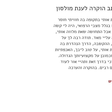
 הוקרה לענת מולסון
לענת היקרה
ת אותי בתקופה בה חוויתי חוסר
רצינו להביע בפניך א
 בגלל מצבי הרפואי, היה לי קשה
על נדיבות הלב, על ה
אבל התחושה שאת מלווה אותי,
והמבין והאוהב, הנתינ
עליי מאד. תודה רבה לך על
והרגישות, תודה על מ
 ההקשבה, הדרך הנהדרת בה
על ידע ומקצועיות על 
 אותי, על טוב ליבך, האכפתיות
ושיטתיות
כמובן על מקצועיותך הגדולה.
י בדרך זאת ותהיי אור לעוד
מלי ורני
 רבים. בהוקרה והערכה
ש