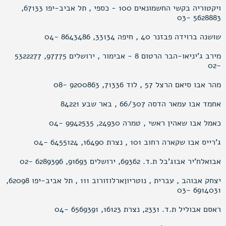
ויקטוריה בקשי החשמונאים 100 - כספי , תל אביב-יפו 67133,
5628883 -03
שושנה ברוידה פבזנר 40 , חיפה 33134, 8643486 -04
מירב ג’יניאו-הבר הרטום 8 - אבימור , ירושלים 97775, 5322277
-02
מהר אבו סיאם הרצל 57 , לוד 71336, 9200863 -08
אחמד אבו עמאר הדסה 66/307 , באר שבע 84221
כאמל אבו שאהין ראשי , טמרה 24930, 9942535 -04
ג’רייס אבו שקארה רחוב 101 , נצרת 16490, 6455124 -04
אבואלח’יר אבוג’בל ת.ד. 69362, ירושלים 91693, 6289396 -02
יצחק אבוהב , עברית , נוטריוןארלוזורוב 111 , תל אביב-יפו 62098,
6914031 -03
ראסם אבוליל ת.ד. 2331, נצרת 16123, 6569391 -04