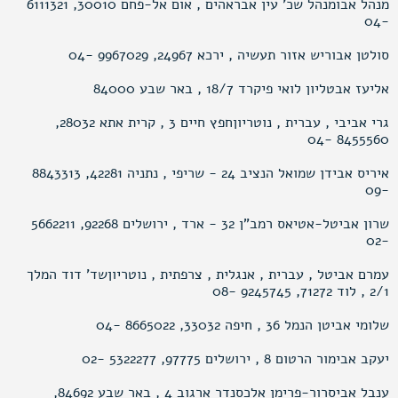
מנהל אבומנהל שכ’ עין אבראהים , אום אל-פחם 30010, 6111321
-04
סולטן אבוריש אזור תעשיה , ירכא 24967, 9967029 -04
אליעז אבטליון לואי פיקרד 18/7 , באר שבע 84000
גרי אביבי , עברית , נוטריוןחפץ חיים 3 , קרית אתא 28032,
8455560 -04
איריס אבידן שמואל הנציב 24 - שריפי , נתניה 42281, 8843313
-09
שרון אביטל-אטיאס רמב"ן 32 - ארד , ירושלים 92268, 5662211
-02
עמרם אביטל , עברית , אנגלית , צרפתית , נוטריוןשד’ דוד המלך
2/1 , לוד 71272, 9245745 -08
שלומי אביטן הנמל 36 , חיפה 33032, 8665022 -04
יעקב אבימור הרטום 8 , ירושלים 97775, 5322277 -02
ענבל אביסרור-פרימן אלכסנדר ארגוב 4 , באר שבע 84692,