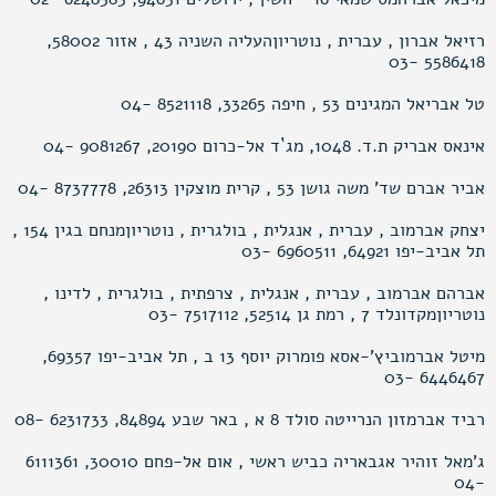
רזיאל אברון , עברית , נוטריוןהעליה השניה 43 , אזור 58002,
5586418 -03
טל אבריאל המגינים 53 , חיפה 33265, 8521118 -04
אינאס אבריק ת.ד. 1048, מג`ד אל-כרום 20190, 9081267 -04
אביר אברם שד’ משה גושן 53 , קרית מוצקין 26313, 8737778 -04
יצחק אברמוב , עברית , אנגלית , בולגרית , נוטריוןמנחם בגין 154 ,
תל אביב-יפו 64921, 6960511 -03
אברהם אברמוב , עברית , אנגלית , צרפתית , בולגרית , לדינו ,
נוטריוןמקדונלד 7 , רמת גן 52514, 7517112 -03
מיטל אברמוביץ’-אסא פומרוק יוסף 13 ב , תל אביב-יפו 69357,
6446467 -03
רביד אברמזון הנרייטה סולד 8 א , באר שבע 84894, 6231733 -08
ג’מאל זוהיר אגבאריה כביש ראשי , אום אל-פחם 30010, 6111361
-04