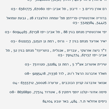
רם אורן נירים 3 - דיבון , תל אביב-יפו 67060, 6361775 -03
ברוריה אורנשטיין-פרידמן סמ’ שמחה הולצברג 28 , גבעת שמואל
54423, 5329384 -03
יפי אורנשטיין מנחם בגין 88 , תל אביב-יפו 67138, 6094465 -03
יאיר אורעד מנחם בגין 7 - גרוס , רמת גן 52521, 6122233 -03
ד"ר ניצה אורצקי , עברית , אנגלית , נוטריוןד’ מנחם בגין 52 , תל
אביב-יפו 67137, 7914774 -03
שירית אושרוב אצ"ל 5 , רמת גן 52284, 7511120 -03
חאלד אזברגה הרצל 21/1 , לוד 71336, 9295418 -08
אנואר אזברגה קניון הכוכבים , ערערה 30026, 6355712 -04
סימה אזוגי-קלנג יוסף ויתקין 6 , אשדוד 77514, 8656890 -08
ניסים אזולאי ת.ד. 484, באר שבע 84104