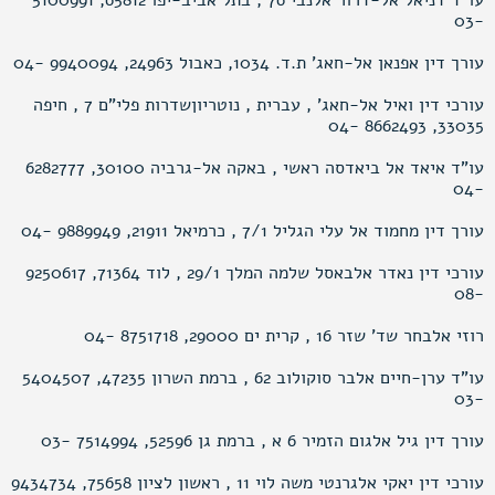
עו"ד דניאל אל-דרור אלנבי 76 , בתל אביב-יפו 65812, 5100991
-03
עורך דין אפנאן אל-חאג’ ת.ד. 1034, כאבול 24963, 9940094 -04
עורכי דין ואיל אל-חאג’ , עברית , נוטריוןשדרות פלי"ם 7 , חיפה
33035, 8662493 -04
עו"ד איאד אל ביאדסה ראשי , באקה אל-גרביה 30100, 6282777
-04
עורך דין מחמוד אל עלי הגליל 7/1 , כרמיאל 21911, 9889949 -04
עורכי דין נאדר אלבאסל שלמה המלך 29/1 , לוד 71364, 9250617
-08
רוזי אלבחר שד’ שזר 16 , קרית ים 29000, 8751718 -04
עו"ד ערן-חיים אלבר סוקולוב 62 , ברמת השרון 47235, 5404507
-03
עורך דין גיל אלגום הזמיר 6 א , ברמת גן 52596, 7514994 -03
עורכי דין יאקי אלגרנטי משה לוי 11 , ראשון לציון 75658, 9434734