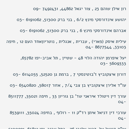
רון אילן שוהם 23 , צור יגאל 44862, 7492431 -09
יהושע אינדורסקי מינץ 6/2 , בני ברק 51300, 6191062 -03
אברהם אינדורסקי מינץ 6 , בני ברק 51300, 6191062 -03
עילית איסק (פארי) , עברית , אנגלית , נוטריוןאחד העם 12 , חיפה
33103, 8677544 -04
יעל איפרמן יהודה הלוי 48 - שטיין , תל אביב-יפו 65782,
5609333 -03
דורון איצקוביץ ז’בוטינסקי 7 , ברמת גן 52520, 6114055 -03
עו"ד אלירן איצקוביץ בן צבי 7/4 , אזור 58017, 6540820 -03
עורך דין ויטולד איראני שד’ בן גוריון 33 , חיפה 35021, 8511777
-04
עורכי דין דניאל איתן רד"ק 11 - רולוף , בחיפה 35024, 8539111
-04