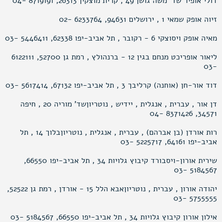
דולי אופיר שד’ משה גושן 49 , קרית מוצקין 26313, 8719191 -04
זיוה אופק שמאי 1 , ירושלים 94631, 6233764 -02
מאיה אופק ויסוצקי 6 - רקובר , תל אביב-יפו 62338, 5446411 -03
ליאור אופריכט מנחם בגין 12 - ברנהולץ , רמת גן 52700, 6122111
-03
דוד אור-חן (אוחנה) קרליבך 3 , תל אביב-יפו 67132, 5617414 -03
דן אור , עברית , אנגלית , יידיש , נוטריוןשד’ מוריה 20 , חיפה
34571, 8371426 -04
רות אורדן (בן אברהם) , עברית , אנגלית , נוטריוןבלוך 14 , תל
אביב-יפו 64161, 5225717 -03
שירית אורון-ויסבורד קיבוץ גלויות 34 , תל אביב-יפו 66550,
5184567 -03
יהודה אורון , עברית , נוטריוןאבא הלל 15 - אורדן , רמת גן 52522,
5755555 -03
אילון אורון קיבוץ גלויות 34 , תל אביב-יפו 66550, 5184567 -03