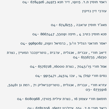
ראמי חוסין ת.ד. 19115, דיר חנא 24973, 6784926 -04
עורכי דין נזיקין
מאג’ד חוסין עראבה , 6748233 -04
סנא חוסין כטיב 4 , חיפה 33091, 8667447 -04
יאסר חוראני הגליל 3/11 , כרמיאל 21911, 9989082 -04
דיאב חורי , עברית , אנגלית , ערבית , נוטריוןככר המעיין , נצרת
16230, 6556735 -04
אמל חורי 7045/15 , נצרת 16000, 6576728 -04
נסים חורי קפלן 14 , עכו 24514, 9913471 -04
עזרא חורי , עברית , אנגלית , נוטריוןביאליק 71 , רמת גן 52461,
6735916 -03
חוסאם חורי עצמון 16 , נצרת עילית 17105, 6080968 -04
ריאד חורי ת.ד. 554, עיילבון 16972, 6785708 -04