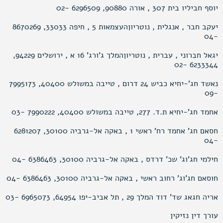
יוסף חביליו בית 307 , אורה 90880, 6296509 -02
יעקב חבר , אנגלית , נוטריוןהעצמאות 5 , חיפה 33033, 8670269
-04
יגאל חברוני , עברית , נוטריוןהמלך ג’ורג’ 16 א , ירושלים 94229,
6233344 -02
נאשד חג’-יחיא כביש 24 דרום , טייבה במשולש 40400, 7995173
-09
אחמד חג’-יחיא ת.ד. 277, טייבה במשולש 40400, 7990222 -03
חסאם חג’ אחמד רח’ ראשי 1 , באקה אל-גרביה 30100, 6281207
-04
חילמי חג’וג’ שכ’ דרדס , באקה אל-גרביה 30100, 6386463 -04
חוסאם חג’וג’ רחוב ראשי , באקה אל-גרביה 30100, 6386463 -04
אריה חגאג שד’ דוד המלך 29 , תל אביב-יפו 64954, 6965073 -03
עורך דין נזיקין