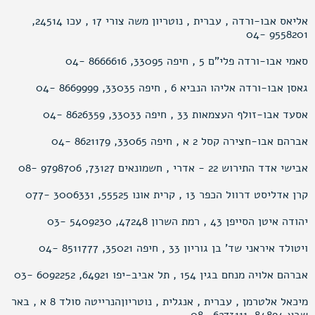
אליאס אבו-ורדה , עברית , נוטריון משה צורי 17 , עכו 24514,
9558201 -04
סאמי אבו-ורדה פלי"ם 5 , חיפה 33095, 8666616 -04
גאסן אבו-ורדה אליהו הנביא 6 , חיפה 33035, 8669999 -04
אסעד אבו-זולף העצמאות 33 , חיפה 33033, 8626359 -04
אברהם אבו-חצירה קסל 2 א , חיפה 33065, 8621179 -04
אבישי אדד התירוש 22 - אדרי , חשמונאים 73127, 9798706 -08
קרן אדליסט דרוול הכפר 13 , קרית אונו 55525, 3006331 -077
יהודה איטן הסייפן 43 , רמת השרון 47248, 5409230 -03
ויטולד איראני שד’ בן גוריון 33 , חיפה 35021, 8511777 -04
אברהם אלויה מנחם בגין 154 , תל אביב-יפו 64921, 6092252 -03
מיכאל אלטרמן , עברית , אנגלית , נוטריוןהנרייטה סולד 8 א , באר