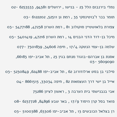
נתלי בירנבום הלל 23 - בנישו , ירושלים 94581, 6253533 -02
תומר בכר ז’בוטינסקי 35 , רמת גן 52511, 6122202 -03
צפורת בלאושטיין סוקולוב 81 , רמת השרון 47238, 5477188 -03
מיכל בן-דוד הדני הבנים 14 , רמת השרון 47216, 5401419 -03
שלמה בן-עמי הנטקה 17/4 , חיפה 34606, 7501839 -077
אסנת בן אברהם-בוגוד מנחם בגין 23 , תל אביב-יפו 66183,
5609090 -03
סילבי בן בסט ארלוזורוב 62 , תל אביב-יפו 62488, 5230849 -03
אייל בן ישי דרך העצמאות 82 , חיפה 33034, 8661515 -04
אבי בנבנישתי בית הערבה 3 , ראשון לציון 75286
פואד בסל קרן היסוד 17/9 , באר שבע 84896, 6237728 -08
רן בצלאל הכובשים 13 , תל אביב-יפו 63306, 5100388 -03