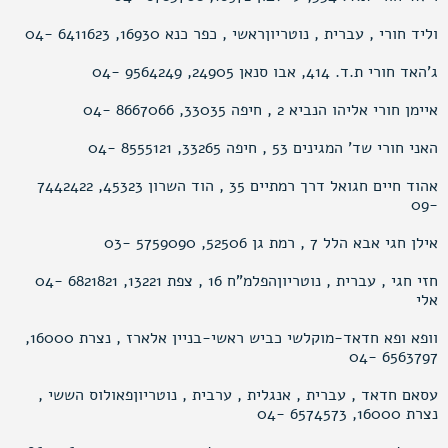
וליד חורי , עברית , נוטריוןראשי , כפר כנא 16930, 6411623 -04
ג’האד חורי ת.ד. 414, אבו סנאן 24905, 9564249 -04
איימן חורי אליהו הנביא 2 , חיפה 33035, 8667066 -04
האני חורי שד’ המגינים 53 , חיפה 33265, 8555121 -04
אהוד חיים חגואל דרך רמתיים 35 , הוד השרון 45323, 7442422
-09
אילן חגי אבא הלל 7 , רמת גן 52506, 5759090 -03
חזי חגי , עברית , נוטריוןהפלמ"ח 16 , צפת 13221, 6821821 -04
אלי
וופא ופא חדאד-מוקלשי כביש ראשי-בניין אלארז , נצרת 16000,
6563797 -04
עסאם חדאד , עברית , אנגלית , ערבית , נוטריוןפאולוס הששי ,
נצרת 16000, 6574573 -04