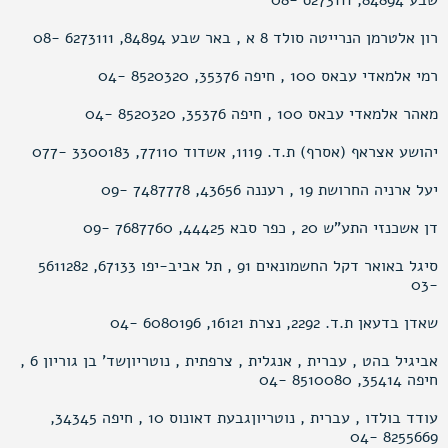
שבע 84894, 6273111 -08
רון אלטרמן הנרייטה סולד 8 א , באר שבע 84894, 6273111 -08
רמי אלמאדי עבאס 100 , חיפה 35376, 8520320 -04
מאהר אלמאדי עבאס 100 , חיפה 35376, 8520320 -04
יהושע אצראף (אסרף) ת.ד. 1119, אשדוד 77110, 3300183 -077
יעל ארניה החרושת 19 , רעננה 43656, 7487778 -09
דן אשכנזי התע"ש 20 , כפר סבא 44425, 7687760 -09
סיגל באואר דקל החשמונאים 91 , תל אביב-יפו 67133, 5611282
-03
שאדן בדעאן ת.ד. 2292, נצרת 16121, 6080196 -04
אביגיל בהט , עברית , אנגלית , צרפתית , נוטריוןשד’ בן גוריון 6 ,
חיפה 35414, 8510080 -04
עודד בולדו , עברית , נוטריוןגבעת דאונוס 10 , חיפה 34345,
8255669 -04