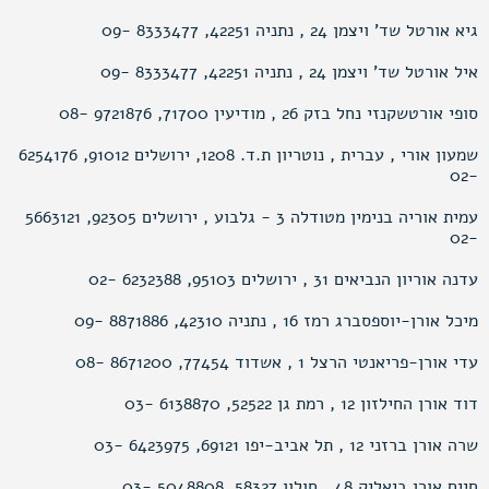
גיא אורטל שד’ ויצמן 24 , נתניה 42251, 8333477 -09
איל אורטל שד’ ויצמן 24 , נתניה 42251, 8333477 -09
סופי אורטשקנזי נחל בזק 26 , מודיעין 71700, 9721876 -08
שמעון אורי , עברית , נוטריון ת.ד. 1208, ירושלים 91012, 6254176
-02
עמית אוריה בנימין מטודלה 3 - גלבוע , ירושלים 92305, 5663121
-02
עדנה אוריון הנביאים 31 , ירושלים 95103, 6232388 -02
מיכל אורן-יוספסברג רמז 16 , נתניה 42310, 8871886 -09
עדי אורן-פריאנטי הרצל 1 , אשדוד 77454, 8671200 -08
דוד אורן החילזון 12 , רמת גן 52522, 6138870 -03
שרה אורן ברזני 12 , תל אביב-יפו 69121, 6423975 -03
חיים אורן ביאליק 48 , חולון 58327, 5048808 -03