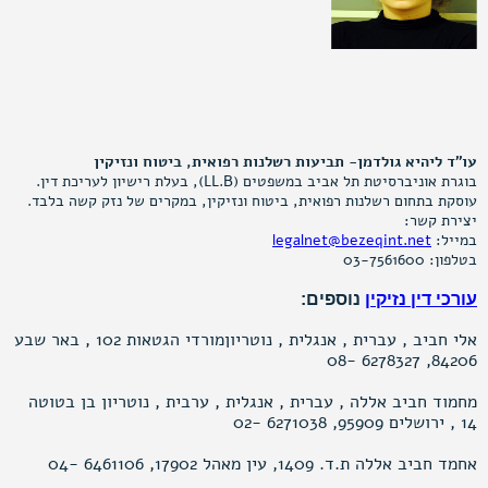
עו"ד ליהיא גולדמן- תביעות רשלנות רפואית, ביטוח ונזיקין
בוגרת אוניברסיטת תל אביב במשפטים (LL.B), בעלת רישיון לעריכת דין.
עוסקת בתחום רשלנות רפואית, ביטוח ונזיקין, במקרים של נזק קשה בלבד.
יצירת קשר:
במייל:
legalnet@bezeqint.net
בטלפון: 03-7561600
עורכי דין נזיקין
נוספים:
אלי חביב , עברית , אנגלית , נוטריוןמורדי הגטאות 102 , באר שבע
84206, 6278327 -08
מחמוד חביב אללה , עברית , אנגלית , ערבית , נוטריון בן בטוטה
14 , ירושלים 95909, 6271038 -02
אחמד חביב אללה ת.ד. 1409, עין מאהל 17902, 6461106 -04