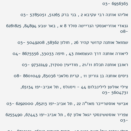
6956363 -03
אליהו אוזנה רבי עקיבא 2 , בני ברק 51265, 5785051 -03
גנאדי אוזריאנסקי הנרייטה סולד 8 א , באר שבע 84894, 6281825
-08
שמואל אוחנה קדושי קהיר 26 , חולון 58362, 5049208 -03
ליאורה אוחנה דרך העצמאות 43 , חיפה 33033, 8675556 -04
ראובן אוחנה תכלת 21/11 , מודיעין 71700, 9732249 -03
ניסים אוחנה בן גוריון 11 , קרית מלאכי 83036, 8601049 -08
צילי אולשן לילינבלום 44 - ויסגלס , תל אביב-יפו 65134,
5604731 -03
אבישי אוסטרייכר מאז"ה 22 , תל אביב-יפו 65213, 6292000 -03
צפריר אוסטשינסקי יגאל אלון 67 , תל אביב-יפו 67443, 6255490
-03