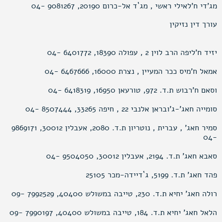
מג’די ח’לאילי ראשי , מג`ד אל-כרום 20190, 9081267 -04
עורך דין נזיקין
יזיד ח’ליפה הרב לוין 2 , עפולה 18390, 6401772 -04
אמאל ח’מיס ככר המעיין , נצרת 16000, 6467666 -04
וסאם ח’רבוש ת.ד. 972, טורעאן 16950, 6418319 -04
סומייה חאג’-ג’ובראן אלנבי 22 , חיפה 33265, 8507444 -04
סמיר חאג’ , עברית , נוטריון ת.ד. 2080, אעבלין 30012, 9869171
-04
סאבא חאג’ ת.ד. 2194, אעבלין 30012, 9504050 -04
פהד חאג’ ת.ד. 5199, ג`דיידה-מכר 25105
רולה חאג’ יחיא ת.ד. 230, טייבה במשולש 40400, 7992529 -09
הלאל חאג’ יחיא ת.ד. 184, טייבה במשולש 40400, 7990197 -09