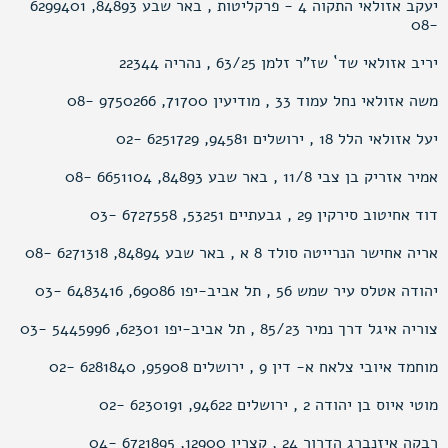
יעקב אזולאי התקוה 4 - פרקליטות , באר שבע 84893, 6299401
-08
יריב אזולאי שד` שז"ר זלמן 63/25 , נהריה 22344
משה אזולאי נחל עמוד 33 , מודיעין 71700, 9750266 -08
יעל אזולאי הלל 18 , ירושלים 94581, 6251729 -02
אמיר אזריק בן צבי 11/8 , באר שבע 84893, 6651104 -08
דוד אחיטוב סירקין 29 , גבעתיים 53251, 6727558 -03
אריה אחישר הנרייטה סולד 8 א , באר שבע 84894, 6271318 -08
יהודה אטלס עיר שמש 56 , תל אביב-יפו 69086, 6483416 -03
צוריה איגל דרך נמיר 85/23 , תל אביב-יפו 62301, 5445996 -03
מוחמד איובי צלאח א- דין 9 , ירושלים 95908, 6281840 -02
מוטי איוס בן יהודה 2 , ירושלים 94622, 6230191 -02
רבקה איזנברג הדרור 24 , קצרין 12900, 6721895 -04