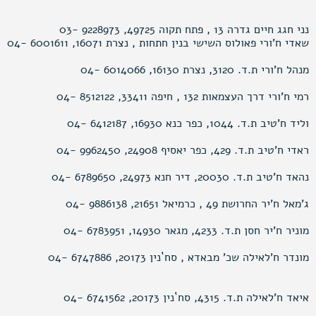
נני חגג חיים גדרה 13 , פתח תקוה 49725, 9228973 -03
שאדי ח’ורי פאולוס השישי בנין חתחות , נצרת 16071, 6001611 -04
מנהל ח’ורי ת.ד. 3120, נצרת 16130, 6014066 -04
רמי ח’ורי דרך העצמאות 132 , חיפה 33411, 8512122 -04
וליד ח’טיב ת.ד. 1044, כפר כנא 16930, 6412187 -04
ראדי ח’טיב ת.ד. 429, כפר יאסיף 24908, 9962450 -04
נהאד ח’טיב ת.ד. 20030, דיר חנא 24973, 6789650 -04
ג’מאל ח’יר החרושת 49 , כרמיאל 21651, 9886138 -04
מוניר ח’יר חסן ת.ד. 4233, מגאר 14930, 6783951 -04
מונדר ח’לאילה שכ’ מבאדא , סח`נין 20173, 6747886 -04
איאד ח’לאילה ת.ד. 4315, סח`נין 20173, 6741562 -04