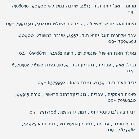
מוחמד חאג’ יחיא ת.ד. 4813, טייבה במשולש 40400, 7996999
-09
היתם חאג’ יחיא ראשי 26 , טייבה במשולש 40400, 7991730 -09
עבד אלחכים חאג’ יחיא ת.ד. 4957, טייבה במשולש 40400,
7994698 -09
נאילה חאזן האשול שונמית 21 , חיפה 34562, 8596895 -04
נביל חאיק , עברית , נוטריון ת.ד. 2054, נצרת 16120, 6579992
-04
יזיד חאיק ת.ד. 2054, נצרת 16120, 6579992 -04
סאמח חאסקיה , עברית , נוטריוןהרחוב הראשי , טירה 44915,
7938940 -09
דני חבה ז’בוטינסקי 91 , רמת גן 52553, 7517106 -03
גיורא חומד , עברית , נוטריוןהתעש 20 , כפר סבא 44425,
7677464 -09