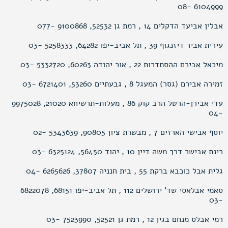
6104999 -08
אבלין אביעד הדקלים 14 , רמת גן 52532, 9100868 -077
עירית אביר דיזנגוף 39 , תל אביב-יפו 64282, 5258333 -03
מיכאל אבירם ההסתדרות 22 , אור יהודה 60263, 5332720 -03
זמירה אבירם (גסר) המעגל 8 , גבעתיים 53260, 6721401 -03
עדי אבירן-הרטל הרב קוק 86 , מעלות-תרשיחא 21020, 9975028
-04
יוסף אבישי הארזים 7 , מבשרת ציון 90805, 5343639 -02
רינת אבישר דרך משה דיין 10 , יהוד 56450, 6325124 -03
גלית אבל כוכבא ברקת 55 , בית חנניה 37807, 6265626 -04
סאמי אבלאסי שד’ ירושלים 112 , תל אביב-יפו 68151, 6822078
-03
רמי אבלס מנחם בגין 12 , רמת גן 52521, 7523990 -03