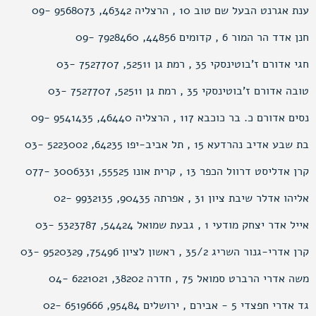
ענת אגרנט הבעל שם טוב 10 , הרצליה 46342, 9568073 -09
חנן אדד הר המור 6 , קדומים 44856, 7928460 -09
חגי אדורם ז’בוטינסקי 35 , רמת גן 52511, 7527707 -03
טובה אדורם ז’בוטינסקי 35 , רמת גן 52511, 7527707 -03
נסים אדורם כ. בר כוכבא 117 , הרצליה 46440, 9541435 -09
בת שבע אדיב נהרדעא 15 , תל אביב-יפו 64235, 5223002 -03
קרן אדליסט דרוול הכפר 13 , קרית אונו 55525, 3006331 -077
אליהו אדלר שיבת ציון 31 , אפרתה 90435, 9932135 -02
אייל אדר יצחק מודעי 1 , גבעת שמואל 54424, 5323787 -03
קרן אדרי-גנור השריג 35/2 , ראשון לציון 75496, 9520329 -03
משה אדרי הרברט סמואל 75 , חדרה 38202, 6221021 -04
גד אדרי חפצדי 5 - אבירם , ירושלים 95484, 6519666 -02