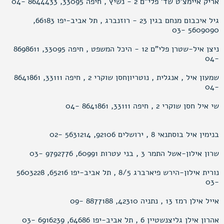
אריק איימצ’ט שד’ פלי"ם 2 - נשיץ , חיפה 33095, 8644433 -04
גיל איכבום מנחם בגין 23 - רוזנברג , תל אביב-יפו 66183,
5609090 -03
ניצן איל-שטרן פלי"ם 12 - היכל המשפט , חיפה 33095, 8698611
-04
שמעון איל , אנגלית , נוטריוןחסן שוקרי 2 , חיפה 33111, 8641861
-04
שי איל חסן שוקרי 2 , חיפה 33111, 8641861 -04
בנימין איל בוסתנאי 8 , ירושלים 92106, 5631214 -02
שרון אילון-אשל התמר 3 , בני עטרות 60991, 9792776 -03
נורית אילון-הירש פיארברג 8/5 , תל אביב-יפו 65216, 5603228
-03
אייל אילן רמז 13 , נתניה 42310, 8877188 -09
אהרון אילן גליצנשטיין 6 , תל אביב-יפו 64686, 6916239 -03