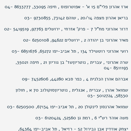
ארז אהרון פלי"ם 15 א’ - אפוטרופוס , חיפה 33095, 8633777 -04
בריאן אהרון מצפה 20/14 , שוהם 73142, 9730855 -03
דרור אהרוני מח"ל 7 - פרק’ אזרחי , ירושלים 97763, 5419519 -02
מאיר אהרוני בן יהודה 2 , ירושלים 94622, 6250108 -02
רועי אהרוני רוטשילד 134 , תל אביב-יפו 65272, 6851676 -03
שרה אהרוני , עברית , נוטריוןשד’ בן גוריון 21 , חיפה 35021,
8511193 -04
אברהם אהרן הכלנית 4 , כפר סבא 44280, 7452606 -09
שמואל אהרן , עברית , אנגלית , נוטריוןסוקולוב 70 א , חולון
58330, 5012724 -03
שמואל אהרנסון לינקולן 20 , תל אביב-יפו 67134, 6250500 -03
משה אוהד רש"י 6 , רמת גן 52560, 6120424 -03
יצחק אוזדין אבן גבירול 52 - רזיאל , תל אביב-יפו 64364,