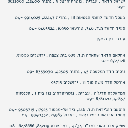
ישראל חדאד , עברית , נוטריוןהרצל 5 , נתניה 42400, 8622060
-09
באסל חדאד לוחמי הגטאות 18 , נהריה 22447, 9914025 -04
סעיד חדאד ת.ד. 346, טורעאן 16950, 6463524 -04
עורכי דין נזיקין
אחלאם חדאד שחאדה ת.ד. 689 בית צפפה , ירושלים 91006,
6727126 -02
ניסים חדד המלאכה 45 , נתניה 42505, 8353030 -09
אורטל חדד משה קול 11 , ירושלים 93715
חמדאללה חדיג’ה , עברית , נוטריוןרחוב 112 בית 1 , קלנסווה
42837, 8781120 -09
חוסאם חוג’יראת ת.ד. 246, ביר אל-מכסור 17925, 9503715 -04
אחמד אבדאח כביש ראשי , כאבול 24963, 9940332 -04
שפיק אבו-האני רמב"ם 4/34 , באר שבע 84209, 6278686 -08