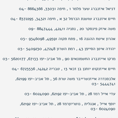
דניאל איזנברג שער פלמר 1 , חיפה 33031, 8664366 -04
חיים איזנברג שושנת הכרמל 32 א , חיפה 34321, 8372295 -04
משה איזק פינסקר 20 , נתניה 42411, 8847444 -09
אהרון איטח ההגנה 16 , פתח תקוה 49591, 9346098 -03
יהודה איטן הסייפן 43 , רמת השרון 47248, 5409230 -03
מרקו אייזנברג החשמונאים 90 , תל אביב-יפו 67133, 5620177 -03
חיים אייזנקוט יוחנן בן זכאי 13 , טבריה 14242, 6723536 -04
אלכסנדרה אייזנשרייבר משה שרת 36 , תל אביב-יפו 62199,
5444741 -03
עדי אייל רמז 28 , תל אביב-יפו 62192, 6024090 -03
יוסף אייל , אנגלית , נוטריוןרמז 28 , תל אביב-יפו 62192,
6024090 -03