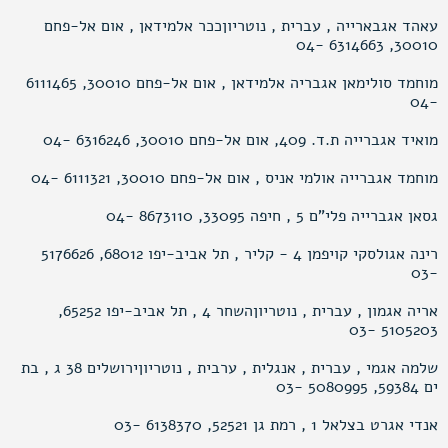
עאהד אגבארייה , עברית , נוטריוןככר אלמידאן , אום אל-פחם
30010, 6314663 -04
מוחמד סולימאן אגבריה אלמידאן , אום אל-פחם 30010, 6111465
-04
מואיד אגברייה ת.ד. 409, אום אל-פחם 30010, 6316246 -04
מוחמד אגברייה אולמי אניס , אום אל-פחם 30010, 6111321 -04
גסאן אגברייה פלי"ם 5 , חיפה 33095, 8673110 -04
רינה אגולסקי קויפמן 4 - קליר , תל אביב-יפו 68012, 5176626
-03
אריה אגמון , עברית , נוטריוןהשחר 4 , תל אביב-יפו 65252,
5105203 -03
שלמה אגמי , עברית , אנגלית , ערבית , נוטריוןירושלים 38 ג , בת
ים 59384, 5080995 -03
אנדי אגרט בצלאל 1 , רמת גן 52521, 6138370 -03