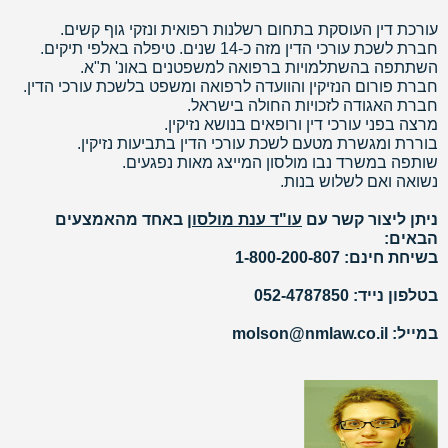
עורכת דין העוסקת בתחום רשלנות רפואית ונזקי גוף קשים.
חברת לשכת עורכי הדין מזה כ-14 שנים. טיפלה באלפי תיקים.
השתתפה בהשתלמויות ברפואה למשפטנים באונ' ת"א.
חברת פורום הנזיקין והוועדה לרפואה ומשפט בלשכת עורכי הדין.
חברת האגודה לזכויות החולה בישראל.
מרצה בפני עורכי דין ורופאים בנושא נזיקין.
בוררת ומגשרת מטעם לשכת עורכי הדין בתביעות נזיקין.
שותפה במשרד נבו מולסון המייצג מאות נפגעים.
נשואה ואם לשלוש בנות.
ניתן ליצור קשר עם
עו"ד ענת מולסון
באחד מהאמצעים
הבאים:
בשיחת חינם: 1-800-200-807
בטלפון נייד: 052-4787850
במייל: molson@nmlaw.co.il