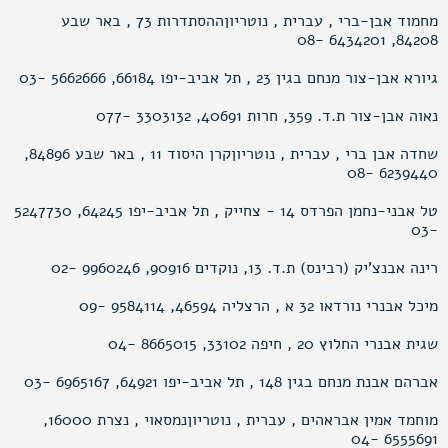
מחמוד אבן-ברי , עברית , נוטריוןההסתדרות 73 , באר שבע
84208, 6434201 -08
גיורא אבן-צור מנחם בגין 23 , תל אביב-יפו 66184, 5662666 -03
נאוה אבן-צור ת.ד. 359, חרות 40691, 3303132 -077
שחדה אבן ברי , עברית , נוטריוןקרן היסוד 11 , באר שבע 84896,
6239440 -08
טל אבני-נחמן הפרדס 14 - צחייק , תל אביב-יפו 64245, 5247730
-03
רינה אבנצ’יק (רבינס) ת.ד. 13, נוקדים 90916, 9960246 -02
מיכל אבנרי נורדאו 32 א , הרצליה 46594, 9584114 -09
שגית אבנרי החלוץ 20 , חיפה 33102, 8665015 -04
אברהם אבנת מנחם בגין 148 , תל אביב-יפו 64921, 6965167 -03
מוחמד אמין אבראהים , עברית , נוטריוןנמסאוי , נצרת 16000,
6555691 -04