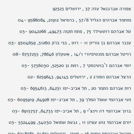
צפורה אברבנאל עזה 37 , ירושלים 92323
מוחמד אברהים הגליל 37/8 , כרמיאל 21912, 9588084 -04
טל אברהם רוטשילד 75 , פתח תקוה 49473, 9042266 -03
ענבר אברהם בן גוריון 11 - רוט , בני ברק 51260, 9304659 -03
רויטל אברהם מונטיפיורי 14/1 , אשקלון 78646, 6757255 -08
יוסי אברהם ז`בוטינסקי 7 , רמת גן 52520, 5756030 -03
הרצל אברהם הסורג 2 , ירושלים 94145, 6259643 -02
רות אברהם התמר 20 , תל אביב-יפו 64231, 6954613 -03
חגי אברהמי שאול המלך 39 , תל אביב-יפו 64928, 6095919 -03
ברוך אברהמי דה וינצ`י 9 , תל אביב-יפו 64733, 6915757 -03
יורם אברהמי גוש עציון 11 , גבעת שמואל 54030, 5324499 -03
מיכאל אברהמס שמאי 16 - חשין , ירושלים 94631, 6248383 -02