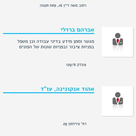
המשרד עוסק במימוש זכויות רפואיות ובייצוג
משרדנו ממוקם בעיר באר שבע, אולם אנו
רחוב משה דיין 16, פתח תקווה
תובעים פרטיים מול רשויות, חברות ביטוח,
נותנים שירות לכלל תושבי הדרום ואף בכל
ביטוח לאומי ואגף השיקום. כמו כן, המשרד
הארץ.
עוסק בתביעות נזיקין ובתביעות ביטוח גם
בתחום הרכוש.
במידה והינכם צריכים עזרה של עורך דין, צרו
אברהם ברזלי
איתנו בהקדם כדי שנוכל לעזור גם לכם.
הטיפול כולל ייצוג בוועדות הרפואיות.
מגשר ומתן מידע בדיני עבודה וכן מטפל
בפניות ציבור ובפניות שונות של הפונים
צונדק 129/6
אהוד אנקונינה, עו"ד
רח' צירלסון 29