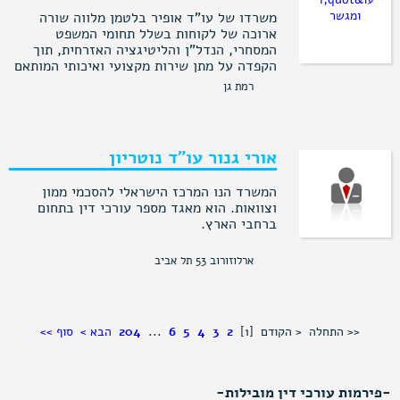
לצורך פרטים נוספים ניתן לגלוש לאתר
משרדו של עו"ד אופיר בלטמן מלווה שורה
האינטרנט של המשרד:
ארוכה של לקוחות בשלל תחומי המשפט
המסחרי, הנדל"ן והליטיגציה האזרחית, תוך
http://www.yancu-law.co.il/
הקפדה על מתן שירות מקצועי ואיכותי המותאם
באופן אישי לכל לקוח.
רמת גן
עו"ד בלטמן צבר ניסיון רב שנים לאחר ניהול
המחלקה המשפטית של קרן השקעות
מהמובילות בתחומה בישראל, ניהול תחומי
אורי גנור עו"ד נוטריון
המשפט המסחרי והמימון באחד ממשרדי עורכי
דין המובילים בישראל ועבודה במשרדי עורכי
המשרד הנו המרכז הישראלי להסכמי ממון
דין המצויים בפסגת העשייה המשפטית
וצוואות. הוא מאגד מספר עורכי דין בתחום
בישראל.
ברחבי הארץ.
במסגרת תפקידיו השונים אף שימש עו"ד
בלטמן כיועץ לדירקטוריונים וכחבר בוועדת
ארלוזורוב 53 תל אביב
השקעות. ניסיון זה לצד השכלה משפטית,
השכלה כלכלית וידע עסקי נרחב מאפשרים לו
מתן שירות הוליסטי לכל לקוח, תוך ראייה
מעמיקה וארוכת טווח של מספר דיסיפלינות
<< התחלה
< הקודם
[1]
2
3
4
5
6
...
204
הבא >
סוף >>
במקביל.
עו"ד בלטמן סיים לימודי תואר ראשון
במשפטים (LL.B) וכלכלה מאוניברסיטת תל
-פירמות עורכי דין מובילות-