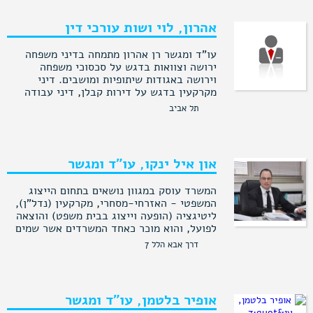
אהרון, לוי ושות עורכי דין
עו"ד ומגשר רן אהרון מתמחה בדיני משפחה
ירושה וצוואות בדגש על סכסוכי משפחה
וירושה באגודות שיתופיות ומושבים. דיני
מקרקעין בדגש על דירות קבלן, דיני עבודה
בדגש על זכויות נשים בעבודה.
תל אביב
און איל ינקו, עו"ד ומגשר
המשרד עוסק במגוון נושאים בתחום הייצוג
המשפטי - האזרחי-מסחרי, מקרקעין (נדל"ן),
ליטיגציה (הופעה וייצוג בבית משפט) והוצאה
לפועל, והוא מוכר כאחד המשרדים אשר שמים
דגש על מתן יחס אישי ללקוח.
דרך אבא הלל 7
בין מגוון לקוחותיו, מייצג המשרד חברות, הן
ציבוריות והן פרטיות, אנשי עסקים, קבלנים
ובעלי נכסי דלא ניידי וכן לקוחות פרטיים.
אופיר בלטמן, עו"ד ומגשר