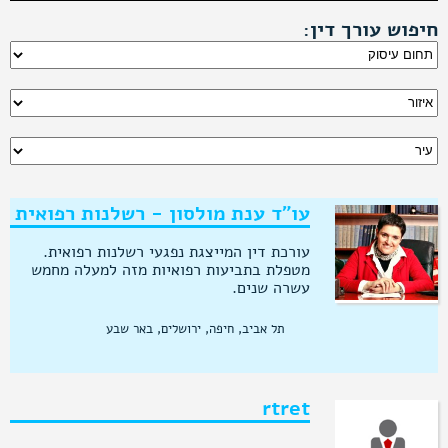
חיפוש עורך דין:
עו"ד ענת מולסון - רשלנות רפואית
עורכת דין המייצגת נפגעי רשלנות רפואית.
מטפלת בתביעות רפואיות מזה למעלה מחמש
עשרה שנים.
משמשת כבוררת ומגשרת מטעם לשכת עורכי
תל אביב, חיפה, ירושלים, באר שבע
הדין בתחום הרשלנות הרפואית.
מרצה בכנסים והשתלמויות של עורכי דין
ורופאים בנושא רשלנות רפואית.
rtret
שותפה במשרד עורכי דין נבו-מולסון המייצג