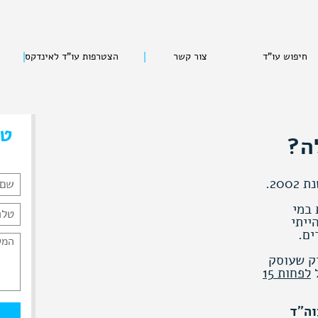
חיפוש עו"ד
צור קשר
הצטרפות עו"ד לאינדקס
טל
ה?
20.
ת במי
ייתי
ים.
יק שעוסק
ל
לפחות 15
וה"ד