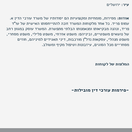
עיר:
ירושלים
אודות:
מסירות, מומחיות ומקצועיות הם יסודותיו של משרד עורכי הדין א.
עמוס פריד. כל אחד מלקוחות המשרד זוכה להתייחסותו האישית של עו"ד
פריד, ונהנה מבקיאותו ומנאמנותו הבלתי מתפשרת. המשרד עוסק במגוון רחב
של נושאים משפטיים, וביניהם: משפט אזרחי, משפט פלילי, משפט מסחרי,
משפט מנהלי, עסקאות נדל"ן מורכבות, דיני תאגידים למיניהם, חוזים
מסחריים מכל הסוגים, עיזבונות וטיפול מקיף ומשולב.
המלצות של לקוחות
-פירמות עורכי דין מובילות-